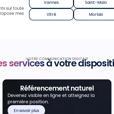
Vannes
Saint-Malo
nts sur toute
e propose mes
Vitré
Morlaix
VOTRE COMMUNICATION DIGITALE
s services
à votre disposit
Référencement naturel
Devenez visible en ligne et atteignez la
première position.
En savoir plus