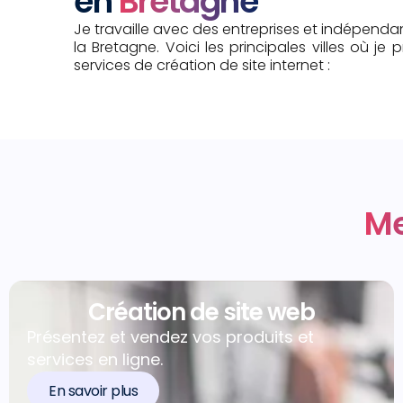
en
Bretagne
Je travaille avec des entreprises et indépenda
la Bretagne. Voici les principales villes où j
services de création de site internet :
Me
Création de site web
Présentez et vendez vos produits et
services en ligne.
En savoir plus