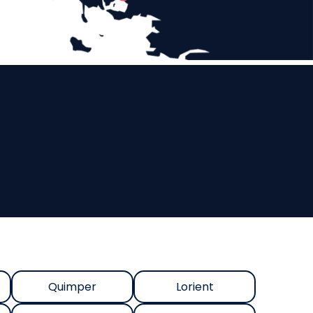
Quimper
Lorient