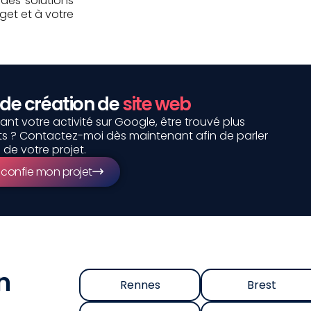
 des solutions
get et à votre
 de création de
site web
nt votre activité sur Google, être trouvé plus
ents ? Contactez-moi dès maintenant afin de parler
de votre projet.
 confie mon projet
n
Rennes
Brest