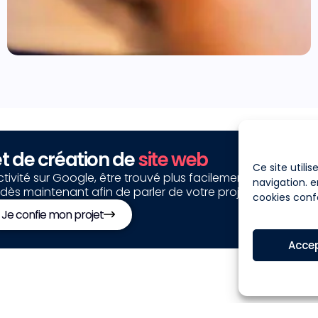
et de création de
site web
Ce site utili
vité sur Google, être trouvé plus facilement et attirer pl
navigation. e
dès maintenant afin de parler de votre projet.
cookies con
Je confie mon projet
Acce