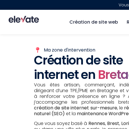
Vous
Création de site web
Ma zone d'intervention
Création de site
internet en
Bret
Vous êtes artisan, commerçant, ind
dirigeant d’une TPE/PME en Bretagne et 
à renforcer votre présence en ligne ?
j’accompagne les professionnels bre
création de site internet sur-mesure
, le
r
naturel (SEO)
et la
maintenance WordPre
Que vous soyez basé à
Rennes
,
Brest
,
Lor