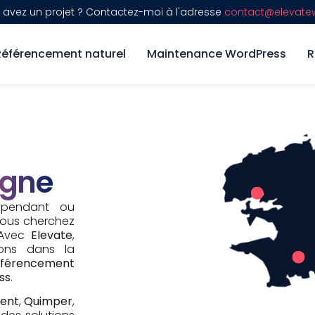
 avez un projet ? Contactez-moi à l'adresse
contact@elevatew
Référencement naturel
Maintenance WordPress
R
agne
épendant ou
vous cherchez
 Avec
Elevate
,
tons dans la
éférencement
ss
.
ient
,
Quimper
,